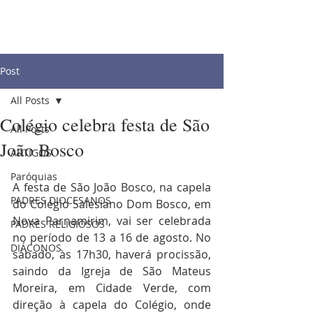
Post
All Posts
Colégio celebra festa de São
All Posts
João Bosco
ARTIGOS
Paróquias
A festa de São João Bosco, na capela 
PADRES DIOCESANOS
do Colégio Salesiano Dom Bosco, em 
Nova Parnamirim, vai ser celebrada 
PADRES RELIGIOSOS
no período de 13 a 16 de agosto. No 
DIÁCONOS
sábado, às 17h30, haverá procissão, 
saindo da Igreja de São Mateus 
Moreira, em Cidade Verde, com 
direção à capela do Colégio, onde 