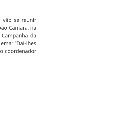
 vão se reunir 
João Câmara, na 
a Campanha da 
ma: “Dai-lhes 
o coordenador 