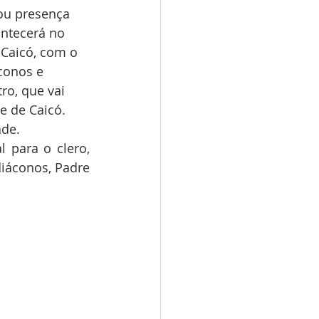
ou presença 
ntecerá no 
Caicó, com o 
conos e 
ro, que vai 
e de Caicó. 
ade.
para o clero, 
iáconos, Padre 