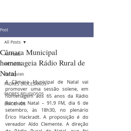
Post
All Posts
Câmara Municipal
All Posts
homenageia Rádio Rural de
ARTIGOS
Natal
Paróquias
A Câmara Municipal de Natal vai 
PADRES DIOCESANOS
promover uma sessão solene, em 
PADRES RELIGIOSOS
homenagem aos 65 anos da Rádio 
Rural de Natal – 91.9 FM, dia 6 de 
DIÁCONOS
setembro, às 18h30, no plenário 
Érico Hackradt. A proposição é do 
vereador Aldo Clemente. A direção 