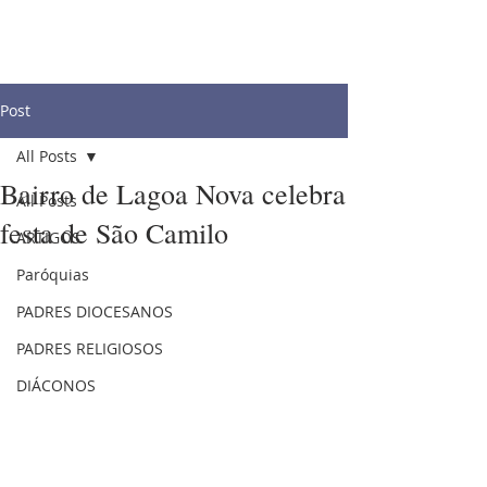
Post
All Posts
Bairro de Lagoa Nova celebra
All Posts
festa de São Camilo
ARTIGOS
Paróquias
PADRES DIOCESANOS
PADRES RELIGIOSOS
DIÁCONOS