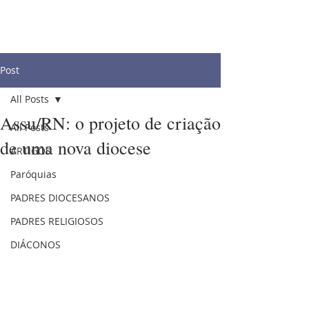
Post
All Posts
Assu/RN: o projeto de criação
All Posts
de uma nova diocese
ARTIGOS
Paróquias
PADRES DIOCESANOS
PADRES RELIGIOSOS
DIÁCONOS