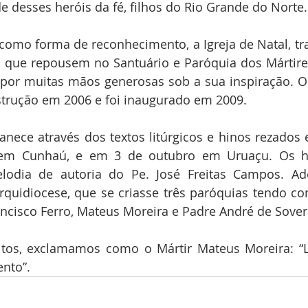
de desses heróis da fé, filhos do Rio Grande do Norte.
omo forma de reconhecimento, a Igreja de Natal, tra
a que repousem no Santuário e Paróquia dos Mártires
 por muitas mãos generosas sob a sua inspiração. O 
nstrução em 2006 e foi inaugurado em 2009.
nece através dos textos litúrgicos e hinos rezados 
 em Cunhaú, e em 3 de outubro em Uruaçu. Os hi
dia de autoria do Pe. José Freitas Campos. Ade
rquidiocese, que se criasse três paróquias tendo co
ncisco Ferro, Mateus Moreira e Padre André de Sover
itos, exclamamos como o Mártir Mateus Moreira: “L
nto”.