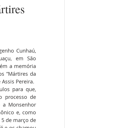
rtires
genho Cunhaú, 
açu, em São 
bém a memória 
 “Mártires da 
 Assis Pereira.
los para que, 
o processo de 
e a Monsenhor 
ônico e, como 
 5 de março de 
fé e os chamou 