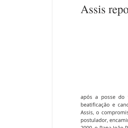
Assis rep
após a posse do te
beatificação e ca
Assis, o compromi
postulador, encami
2000, o Papa João 