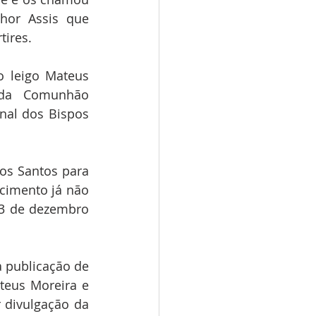
hor Assis que 
tires.
o leigo Mateus 
 da Comunhão 
al dos Bispos 
s Santos para 
cimento já não 
13 de dezembro 
publicação de 
teus Moreira e 
 divulgação da 