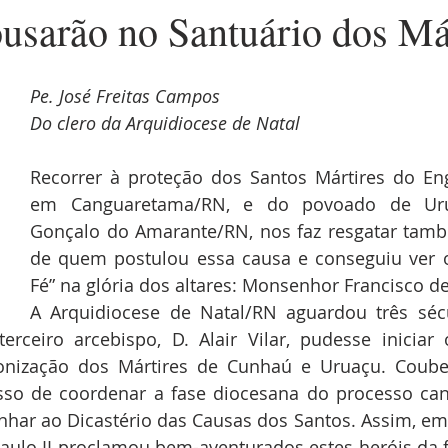
ousarão no Santuário dos Má
Pe. José Freitas Campos
Do clero da Arquidiocese de Natal
Recorrer à proteção dos Santos Mártires do En
em Canguaretama/RN, e do povoado de Uru
Gonçalo do Amarante/RN, nos faz resgatar tam
de quem postulou essa causa e conseguiu ver os
Fé” na glória dos altares: Monsenhor Francisco de
A Arquidiocese de Natal/RN aguardou três sécu
rceiro arcebispo, D. Alair Vilar, pudesse iniciar 
nonização dos Mártires de Cunhaú e Uruaçu. Coub
sso de coordenar a fase diocesana do processo can
nhar ao Dicastério das Causas dos Santos. Assim, em
Paulo II proclamou bem-aventurados estes heróis da 