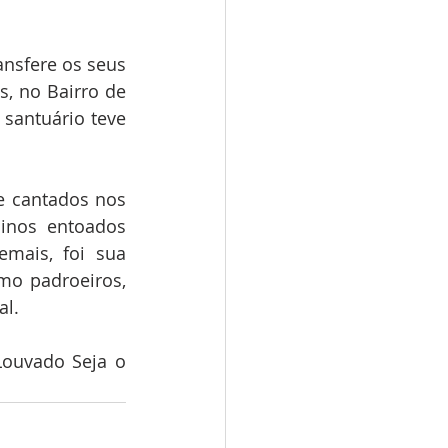
nsfere os seus 
, no Bairro de 
santuário teve 
e cantados nos 
nos entoados 
mais, foi sua 
mo padroeiros, 
al.
ouvado Seja o 