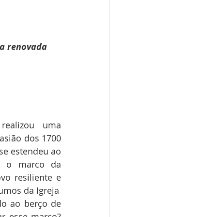
ja renovada
ealizou uma 
casião dos 1700 
se estendeu ao 
ar o marco da 
o resiliente e 
umos da Igreja
do ao berço de 
r esse marco? 