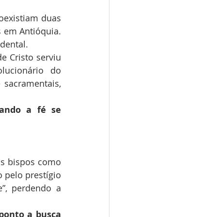
oexistiam duas 
s em Antióquia. 
dental.
 Cristo serviu 
lucionário do 
 sacramentais, 
ando a fé se 
os bispos como 
pelo prestígio 
”, perdendo a 
ponto a busca 