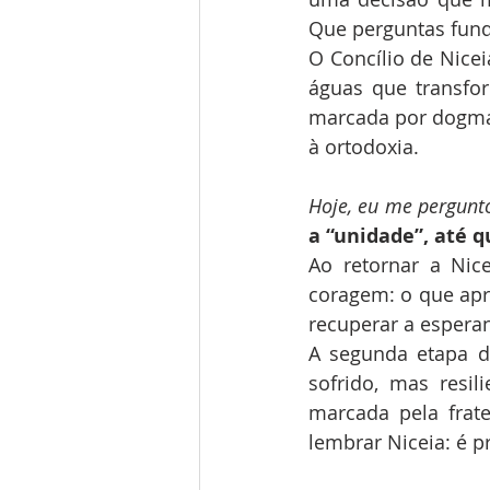
Que perguntas fun
O Concílio de Nicei
águas que transfo
marcada por dogmas 
à ortodoxia.
Hoje, eu me pergunt
a “unidade”, até q
Ao retornar a Nic
coragem: o que ap
recuperar a espera
A segunda etapa da
sofrido, mas resil
marcada pela frate
lembrar Niceia: é p