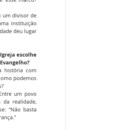
 um divisor de 
a instituição 
dade deu lugar 
Igreja escolhe 
o Evangelho?
 história com 
 como podemos 
s?
Entre um povo 
da realidade, 
e: “Não basta 
rança.”