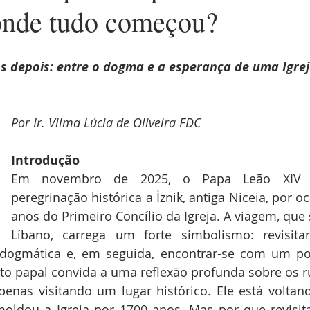
onde tudo começou?
s depois: entre o dogma e a esperança de uma Igre
Por Ir. Vilma Lúcia de Oliveira FDC
Introdução
Em novembro de 2025, o Papa Leão XIV r
peregrinação histórica a İznik, antiga Niceia, por o
anos do Primeiro Concílio da Igreja. A viagem, que 
Líbano, carrega um forte simbolismo: revisit
o dogmática e, em seguida, encontrar-se com um pov
to papal convida a uma reflexão profunda sobre os r
enas visitando um lugar histórico. Ele está voltan
ldou a Igreja por 1700 anos. Mas por que revisita