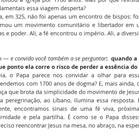
damentais essa viagem desperta?
a, em 325, não foi apenas um encontro de bispos: foi
rmou um movimento comunitário e libertador em um
e poder. Ali, a fé encontrou o império. Ali, a diversi
o
 — 
e convido você também a se perguntar
:  quando a 
ue ponto ela corre o risco de perder a essência d
eia, o Papa parece nos convidar a olhar para essa
rendemos com 1700 anos de dogma? E, mais ainda,
nça que brota da simplicidade do movimento de Jesu
 peregrinação, ao Líbano, ilumina essa resposta. 
iente, encontramos sinais de uma fé viva, próxima 
rnidade e pela partilha. É como se o Papa dissess
reciso reencontrar Jesus na mesa, no abraço, na espe