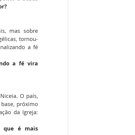
or?
s, mas sobre 
licas, tornou-
nalizando a fé 
ndo a fé vira 
iceia. O país, 
 base, próximo 
ção da Igreja: 
o que é mais 