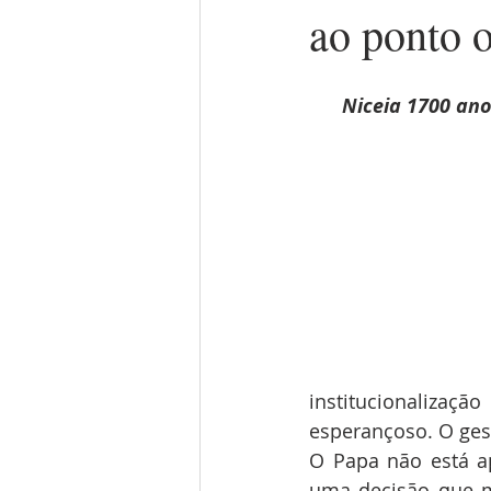
ao ponto 
Niceia 1700 ano
institucionalizaçã
esperançoso. O ges
O Papa não está ap
uma decisão que mo