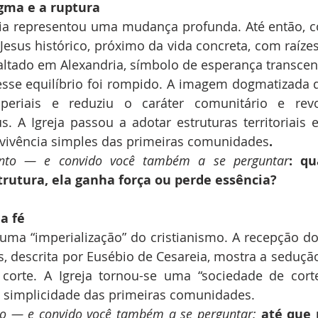
ogma e a ruptura
eia representou uma mudança profunda. Até então, c
. Jesus histórico, próximo da vida concreta, com raíze
exaltado em Alexandria, símbolo de esperança transcen
sse equilíbrio foi rompido. A imagem dogmatizada de
periais e reduziu o caráter comunitário e revo
 A Igreja passou a adotar estruturas territoriais e
 vivência simples das primeiras comunidades
.
nto — e convido você também a se perguntar
: qu
rutura, ela ganha força ou perde essência?
a fé
uma “imperialização” do cristianismo. A recepção d
, descrita por Eusébio de Cesareia, mostra a sedução 
 corte. A Igreja tornou-se uma “sociedade de corte
 simplicidade das primeiras comunidades.
to — e convido você também a se perguntar:
 até que 