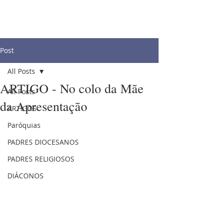
Post
All Posts
ARTIGO - No colo da Mãe
All Posts
da Apresentação
ARTIGOS
Paróquias
PADRES DIOCESANOS
PADRES RELIGIOSOS
DIÁCONOS