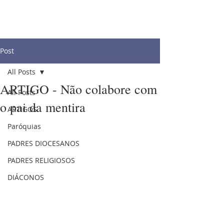
Post
All Posts
ARTIGO - Não colabore com
All Posts
o pai da mentira
ARTIGOS
Paróquias
PADRES DIOCESANOS
PADRES RELIGIOSOS
DIÁCONOS