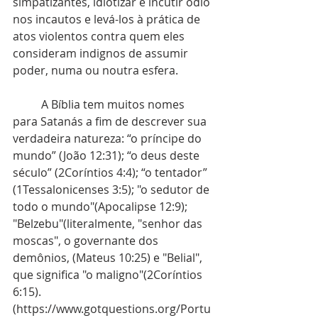
simpatizantes, idiotizar e incutir ódio 
nos incautos e levá-los à prática de 
atos violentos contra quem eles 
consideram indignos de assumir 
poder, numa ou noutra esfera.
	A Bíblia tem muitos nomes 
para Satanás a fim de descrever sua 
verdadeira natureza: “o príncipe do 
mundo” (João 12:31); “o deus deste 
século” (2Coríntios 4:4); “o tentador” 
(1Tessalonicenses 3:5); "o sedutor de 
todo o mundo"(Apocalipse 12:9); 
"Belzebu"(literalmente, "senhor das 
moscas", o governante dos 
demônios, (Mateus 10:25) e "Belial", 
que significa "o maligno"(2Coríntios 
6:15). 
(https://www.gotquestions.org/Portu