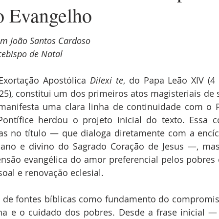
o Evangelho
m João Santos Cardoso
cebispo de Natal
Exortação Apostólica 
Dilexi te
, do Papa Leão XIV (4
25), constitui um dos primeiros atos magisteriais de 
manifesta uma clara linha de continuidade com o Pa
tífice herdou o projeto inicial do texto. Essa co
s no título — que dialoga diretamente com a encíc
no e divino do Sagrado Coração de Jesus —, mas
nsão evangélica do amor preferencial pelos pobres
soal e renovação eclesial.
 de fontes bíblicas como fundamento do compromiss
 e o cuidado dos pobres. Desde a frase inicial — 