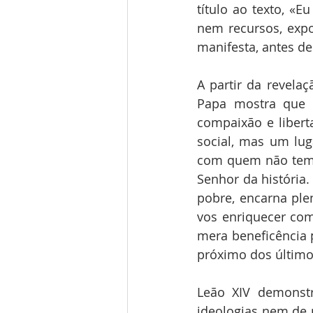
título ao texto, «E
nem recursos, expo
manifesta, antes d
A partir da revelaç
Papa mostra que 
compaixão e liber
social, mas um lug
com quem não tem 
Senhor da história. 
pobre, encarna plen
vos enriquecer com
mera beneficência p
próximo dos último
Leão XIV demonst
ideologias nem de 