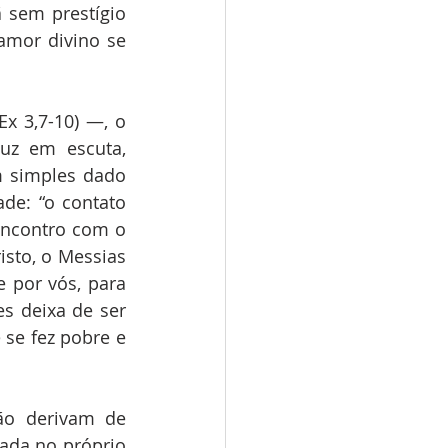
 sem prestígio 
amor divino se 
x 3,7-10) —, o 
z em escuta, 
 simples dado 
de: “o contato 
contro com o 
isto, o Messias 
 por vós, para 
s deixa de ser 
se fez pobre e 
o derivam de 
ada no próprio 