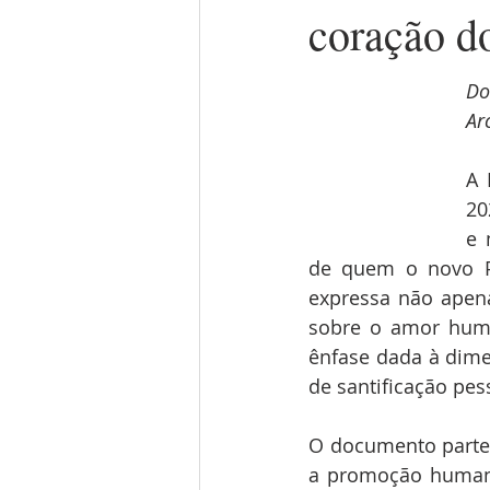
coração d
Do
Ar
A 
20
e 
de quem o novo Pon
expressa não apena
sobre o amor huma
ênfase dada à dime
de santificação pes
O documento parte
a promoção humana