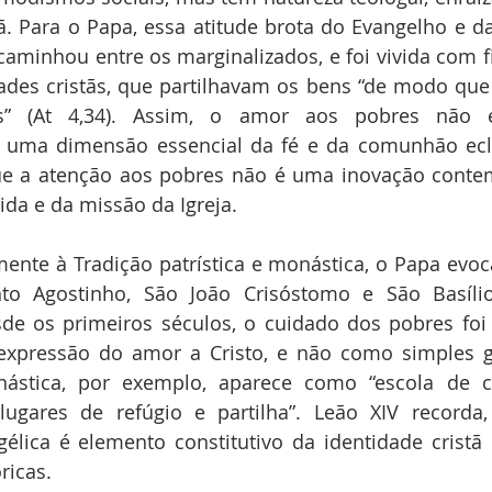
tã. Para o Papa, essa atitude brota do Evangelho e da 
caminhou entre os marginalizados, e foi vivida com fi
des cristãs, que partilhavam os bens “de modo que 
os” (At 4,34). Assim, o amor aos pobres não
s uma dimensão essencial da fé e da comunhão ecles
ue a atenção aos pobres não é uma inovação conte
da e da missão da Igreja.
nte à Tradição patrística e monástica, o Papa evoc
to Agostinho, São João Crisóstomo e São Basíli
sde os primeiros séculos, o cuidado dos pobres foi
expressão do amor a Cristo, e não como simples g
nástica, por exemplo, aparece como “escola de ca
lugares de refúgio e partilha”. Leão XIV recorda,
élica é elemento constitutivo da identidade cristã 
ricas.