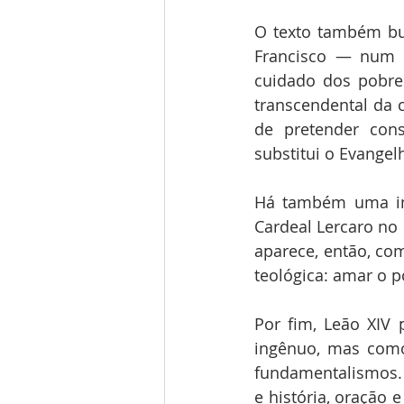
O texto também bus
Francisco — num m
cuidado dos pobres
transcendental da c
de pretender const
substitui o Evangelh
Há também uma imp
Cardeal Lercaro no 
aparece, então, co
teológica: amar o p
Por fim, Leão XIV
ingênuo, mas como
fundamentalismos. O
e história, oração 