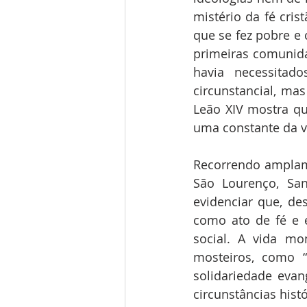
mistério da fé cris
que se fez pobre e 
primeiras comunida
havia necessitad
circunstancial, ma
Leão XIV mostra q
uma constante da vi
Recorrendo amplame
São Lourenço, San
evidenciar que, de
como ato de fé e 
social. A vida mo
mosteiros, como “
solidariedade evang
circunstâncias histó