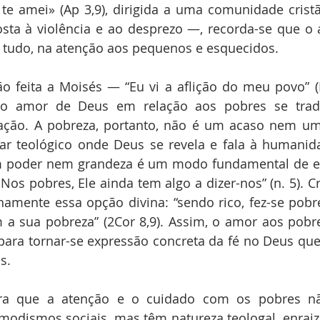
u te amei» (Ap 3,9), dirigida a uma comunidade cristã
sta à violência e ao desprezo —, recorda-se que o 
e tudo, na atenção aos pequenos e esquecidos.
ão feita a Moisés — “Eu vi a aflição do meu povo” (E
o amor de Deus em relação aos pobres se tradu
tação. A pobreza, portanto, não é um acaso nem um
ar teológico onde Deus se revela e fala à humanida
poder nem grandeza é um modo fundamental de en
Nos pobres, Ele ainda tem algo a dizer-nos” (n. 5). Cr
amente essa opção divina: “sendo rico, fez-se pobre
 a sua pobreza” (2Cor 8,9). Assim, o amor aos pobre
ara tornar-se expressão concreta da fé no Deus que 
s.
ra que a atenção e o cuidado com os pobres nã
modismos sociais, mas têm natureza teologal, enraiz