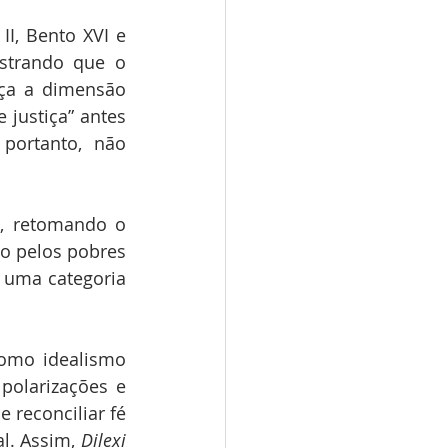
I, Bento XVI e 
strando que o 
ça a dimensão 
justiça” antes 
 portanto, não 
, retomando o 
ão pelos pobres 
 uma categoria 
omo idealismo 
olarizações e 
reconciliar fé 
l. Assim, 
Dilexi 