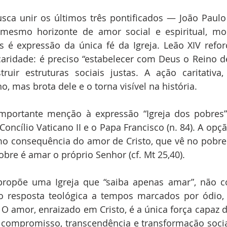
ca unir os últimos três pontificados — João Paulo I
esmo horizonte de amor social e espiritual, mo
 é expressão da única fé da Igreja. Leão XIV refor
aridade: é preciso “estabelecer com Deus o Reino de 
ruir estruturas sociais justas. A ação caritativa,
o, mas brota dele e o torna visível na história.
ortante menção à expressão “Igreja dos pobres”
Concílio Vaticano II e o Papa Francisco (n. 84). A opç
mo consequência do amor de Cristo, que vê no pobre
obre é amar o próprio Senhor (cf. Mt 25,40).
 propõe uma Igreja que “saiba apenas amar”, não c
 resposta teológica a tempos marcados por ódio, p
 amor, enraizado em Cristo, é a única força capaz de 
e compromisso, transcendência e transformação socia