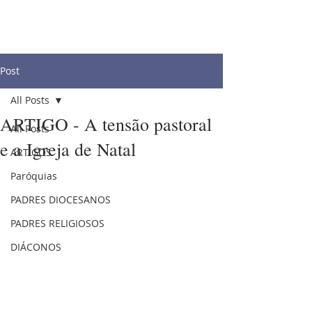
Post
All Posts
ARTIGO - A tensão pastoral
All Posts
e a Igreja de Natal
ARTIGOS
Paróquias
PADRES DIOCESANOS
PADRES RELIGIOSOS
DIÁCONOS