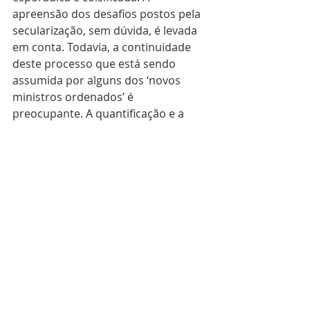
apreensão dos desafios postos pela 
secularização, sem dúvida, é levada 
em conta. Todavia, a continuidade 
deste processo que está sendo 
assumida por alguns dos ‘novos 
ministros ordenados’ é 
preocupante. A quantificação e a 
busca pela presença na vida das 
pessoas, com preocupações que 
não sejam prioritariamente 
evangélicas e eclesiais, tendem a 
perpetuar um catolicismo liquido e 
de indiferença ao que é proposto 
pela chamada à conversão e à fé na 
Boa Notícia (cf. Mc 1,15). Essa 
sensibilidade não pode ser renegada 
e tratada como se nada estivesse 
acontecendo. Uma olhada profunda 