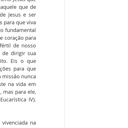
 aquele que de 
e Jesus e ser 
 para que viva 
go fundamental 
e coração para 
értil de nosso 
e dirigir sua 
to. Eis o que 
ões para que 
 missão nunca 
te na vida em 
mas para ele, 
carística IV). 
vivenciada na 