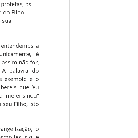
profetas, os 
 do Filho. 
 sua 
o entendemos a 
nicamente, é 
assim não for, 
A palavra do 
e exemplo é o 
ereis que ‘eu 
i me ensinou” 
seu Filho, isto 
gelização, o 
smo Jesus que 