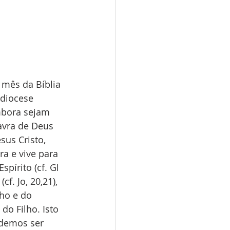
 mês da Bíblia 
diocese 
bora sejam 
avra de Deus 
us Cristo, 
ra e vive para 
pírito (cf. Gl 
f. Jo, 20,21), 
ho e do 
do Filho. Isto 
odemos ser 