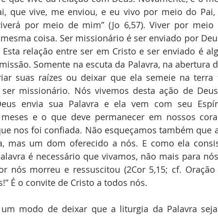
i, que vive, me enviou, e eu vivo por meio do Pai,
verá por meio de mim” (Jo 6,57). Viver por meio d
 mesma coisa. Ser missionário é ser enviado por Deus
 Esta relação entre ser em Cristo e ser enviado é al
missão. Somente na escuta da Palavra, na abertura d
riar suas raízes ou deixar que ela semeie na terra f
 ser missionário. Nós vivemos desta ação de Deus d
Deus envia sua Palavra e ela vem com seu Espíri
 meses e o que deve permanecer em nossos coraç
que nos foi confiada. Não esqueçamos também que a
, mas um dom oferecido a nós. E como ela consis
avra é necessário que vivamos, não mais para nós, 
or nós morreu e ressuscitou (2Cor 5,15; cf. Oração Eu
!” É o convite de Cristo a todos nós.
um modo de deixar que a liturgia da Palavra seja 