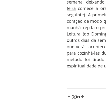
semana, deixando 
feira
 comece a ora
seguinte). A prime
coração de modo qu
manhã, repita o pr
Leitura (do Domin
outros dias da sema
que verás acontece
para cozinhá-las d
método foi tirad
espiritualidade de