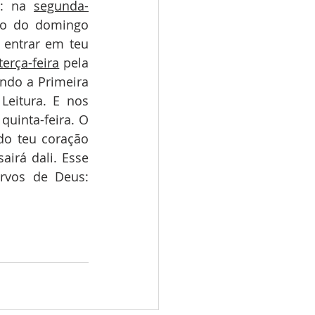
: na 
segunda-
ho do domingo 
 entrar em teu 
terça-feira
 pela 
ndo a Primeira 
Leitura. E nos 
uinta-feira. O 
do teu coração 
irá dali. Esse 
vos de Deus: 