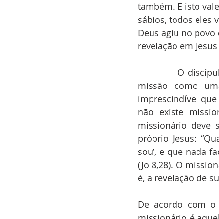
também. E isto vale
sábios, todos eles 
Deus agiu no povo 
revelação em Jesus 
            O disc
missão como uma 
imprescindível que 
não existe missio
missionário deve 
próprio Jesus: “Qu
sou’, e que nada f
(Jo 8,28). O missio
é, a revelação de s
De acordo com o D
missionário é aque