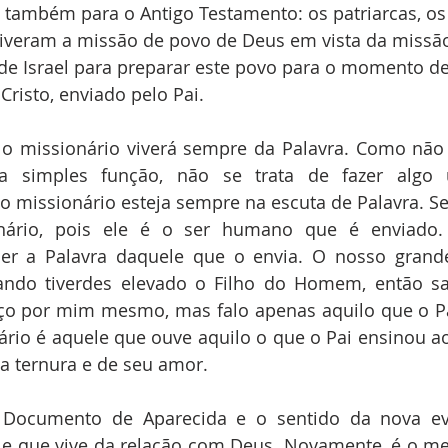
 também para o Antigo Testamento: os patriarcas, os 
viveram a missão de povo de Deus em vista da missão
de Israel para preparar este povo para o momento de
Cristo, enviado pelo Pai.
ípulo missionário viverá sempre da Palavra. Como nã
simples função, não se trata de fazer algo u
o missionário esteja sempre na escuta de Palavra. Se 
nário, pois ele é o ser humano que é enviado. 
ser a Palavra daquele que o envia. O nosso grand
ando tiverdes elevado o Filho do Homem, então sab
aço por mim mesmo, mas falo apenas aquilo que o Pa
nário é aquele que ouve aquilo o que o Pai ensinou ao 
ua ternura e de seu amor.
ocumento de Aparecida e o sentido da nova evan
le que vive da relação com Deus. Novamente, é o me