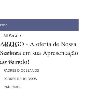
Post
All Posts
ARTIGO - A oferta de Nossa
All Posts
Senhora em sua Apresentação
ARTIGOS
ao Templo!
Paróquias
PADRES DIOCESANOS
PADRES RELIGIOSOS
DIÁCONOS