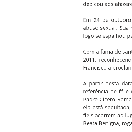
dedicou aos afazer
Em 24 de outubro d
abuso sexual. Sua
logo se espalhou pe
Com a fama de santa
2011, reconhecend
Francisco a procla
A partir desta dat
referência de fé e
Padre Cícero Romão 
ela está sepultada
fiéis acorrem ao lu
Beata Benigna, roga