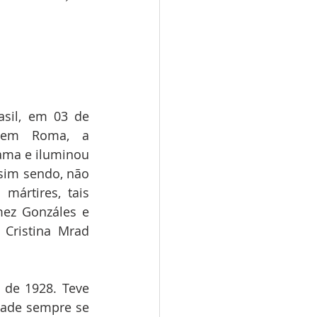
sil, em 03 de 
 em Roma, a 
ama e iluminou 
sim sendo, não 
ártires, tais 
ez Gonzáles e 
 Cristina Mrad 
de 1928. Teve 
dade sempre se 