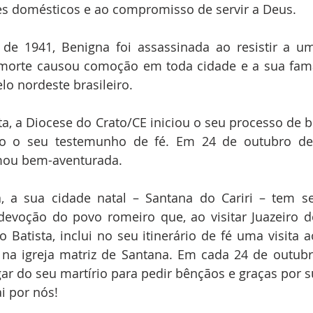
es domésticos e ao compromisso de servir a Deus.
e 1941, Benigna foi assassinada ao resistir a uma
 morte causou comoção em toda cidade e a sua fama
lo nordeste brasileiro.
, a Diocese do Crato/CE iniciou o seu processo de be
o o seu testemunho de fé. Em 24 de outubro de 
mou bem-aventurada.
a, a sua cidade natal – Santana do Cariri – tem s
 devoção do povo romeiro que, ao visitar Juazeiro d
Batista, inclui no seu itinerário de fé uma visita 
, na igreja matriz de Santana. Em cada 24 de outubr
gar do seu martírio para pedir bênçãos e graças por s
i por nós!