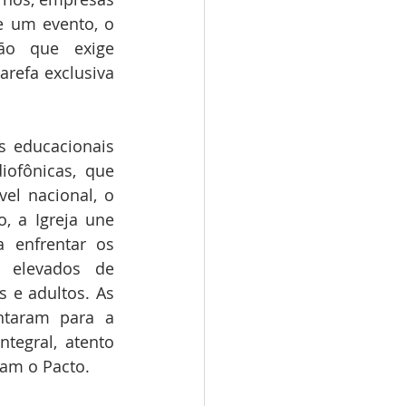
 um evento, o 
o que exige 
refa exclusiva 
s educacionais 
ofônicas, que 
el nacional, o 
 a Igreja une 
 enfrentar os 
 elevados de 
 e adultos. As 
taram para a 
tegral, atento 
tam o Pacto.