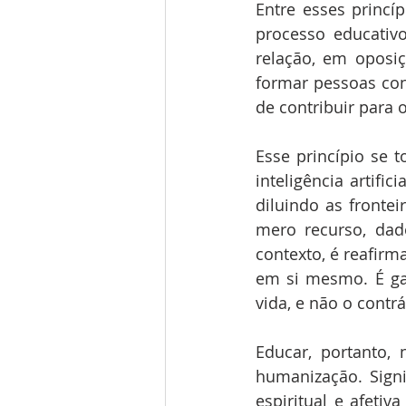
Entre esses princí
processo educativo
relação, em oposi
formar pessoas con
de contribuir par
Esse princípio se 
inteligência artifi
diluindo as fronte
mero recurso, dad
contexto, é reafir
em si mesmo. É gar
vida, e não o contrá
Educar, portanto,
humanização. Signi
espiritual e afeti