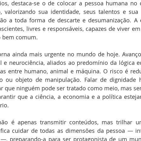
pios, destaca-se o de colocar a pessoa humana no c
, valorizando sua identidade, seus talentos e sua 
ção a toda forma de descarte e desumanização. A 
scientes, livres e responsáveis, capazes de viver e
a o bem comum.
torna ainda mais urgente no mundo de hoje. Avanços
cial e neurociência, aliados ao predomínio da lógica 
iras entre humano, animal e máquina. O risco é redu
o ou objeto de manipulação. Falar de dignidade 
mar que ninguém pode ser tratado como meio, mas se
antir que a ciência, a economia e a política esteja
rio.
 não é apenas transmitir conteúdos, mas trilhar 
fica cuidar de todas as dimensões da pessoa — intel
va —, preparando-a para ser protagonista de um mun