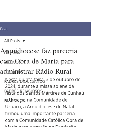
Post
All Posts
Arquidiocese faz parceria
All Posts
com Obra de Maria para
ARTIGOS
administrar Rádio Rural
Paróquias
Nesta quinta-feira, 3 de outubro de 
PADRES DIOCESANOS
2024, durante a missa solene da 
PADRES RELIGIOSOS
festa dos Santos Mártires de Cunhaú 
e Uruaçu, na Comunidade de 
DIÁCONOS
Uruaçu, a Arquidiocese de Natal 
firmou uma importante parceria 
com a Comunidade Católica Obra de 