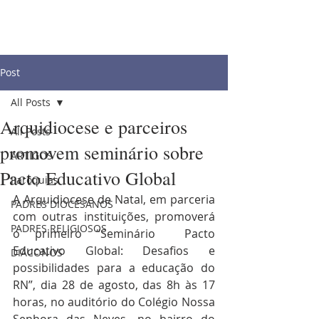
Post
All Posts
Arquidiocese e parceiros
All Posts
promovem seminário sobre
ARTIGOS
Pacto Educativo Global
Paróquias
A Arquidiocese de Natal, em parceria 
PADRES DIOCESANOS
com outras instituições, promoverá 
PADRES RELIGIOSOS
o primeiro “Seminário  Pacto 
Educativo Global: Desafios e 
DIÁCONOS
possibilidades para a educação do 
RN”, dia 28 de agosto, das 8h às 17 
horas, no auditório do Colégio Nossa 