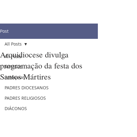
Post
All Posts
Arquidiocese divulga
All Posts
programação da festa dos
ARTIGOS
Santos Mártires
Paróquias
PADRES DIOCESANOS
PADRES RELIGIOSOS
DIÁCONOS