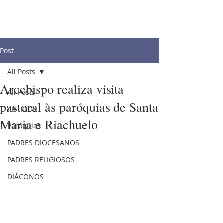
Post
All Posts
Arcebispo realiza visita
All Posts
pastoral às paróquias de Santa
ARTIGOS
Maria e Riachuelo
Paróquias
PADRES DIOCESANOS
PADRES RELIGIOSOS
DIÁCONOS