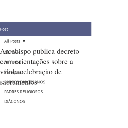
Post
All Posts
Arcebispo publica decreto
All Posts
com orientações sobre a
ARTIGOS
válida celebração de
Paróquias
sacramentos
PADRES DIOCESANOS
PADRES RELIGIOSOS
DIÁCONOS