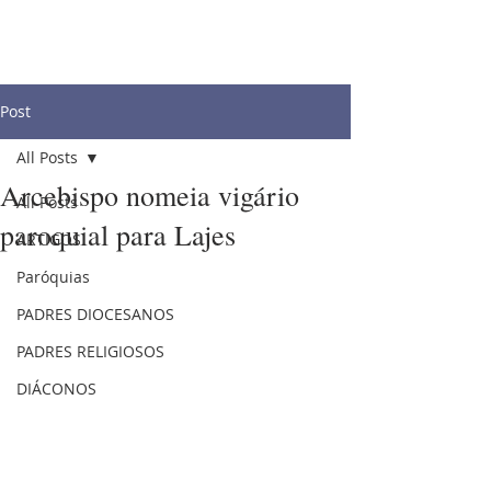
Post
All Posts
Arcebispo nomeia vigário
All Posts
paroquial para Lajes
ARTIGOS
Paróquias
PADRES DIOCESANOS
PADRES RELIGIOSOS
DIÁCONOS