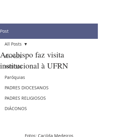
Post
All Posts
Arcebispo faz visita
All Posts
institucional à UFRN
ARTIGOS
Paróquias
PADRES DIOCESANOS
PADRES RELIGIOSOS
DIÁCONOS
Fotos: Cacilda Medeiros