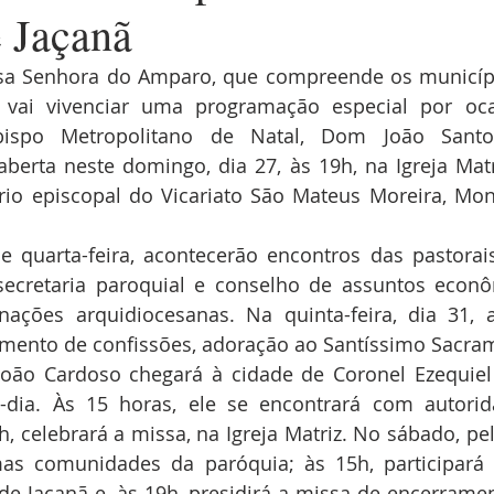
e Jaçanã
sa Senhora do Amparo, que compreende os municípi
, vai vivenciar uma programação especial por ocas
bispo Metropolitano de Natal, Dom João Santo
berta neste domingo, dia 27, às 19h, na Igreja Matr
ário episcopal do Vicariato São Mateus Moreira, Mo
e quarta-feira, acontecerão encontros das pastorai
secretaria paroquial e conselho de assuntos econô
nações arquidiocesanas. Na quinta-feira, dia 31, 
mento de confissões, adoração ao Santíssimo Sacra
ão Cardoso chegará à cidade de Coronel Ezequiel na
-dia. Às 15 horas, ele se encontrará com autorid
h, celebrará a missa, na Igreja Matriz. No sábado, p
mas comunidades da paróquia; às 15h, participará 
de Jaçanã e, às 19h, presidirá a missa de encerrament