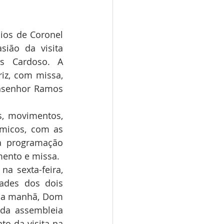
os de Coronel 
ião da visita 
s Cardoso. A 
iz, com missa, 
nsenhor Ramos 
s, movimentos, 
micos, com as 
a programação 
mento e missa.
 sexta-feira, 
ades dos dois 
ela manhã, Dom 
da assembleia 
o da visita na 