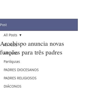
Post
All Posts
Arcebispo anuncia novas
All Posts
funções para três padres
ARTIGOS
Paróquias
PADRES DIOCESANOS
PADRES RELIGIOSOS
DIÁCONOS