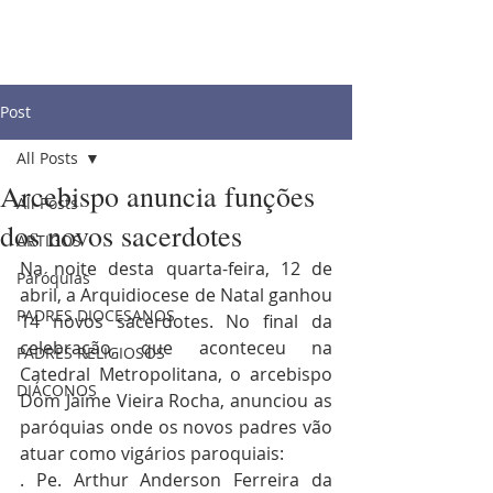
Post
All Posts
Arcebispo anuncia funções
All Posts
dos novos sacerdotes
ARTIGOS
Na noite desta quarta-feira, 12 de 
Paróquias
abril, a Arquidiocese de Natal ganhou 
PADRES DIOCESANOS
14 novos sacerdotes. No final da 
celebração, que aconteceu na 
PADRES RELIGIOSOS
Catedral Metropolitana, o arcebispo 
DIÁCONOS
Dom Jaime Vieira Rocha, anunciou as 
paróquias onde os novos padres vão 
atuar como vigários paroquiais:
. Pe. Arthur Anderson Ferreira da 