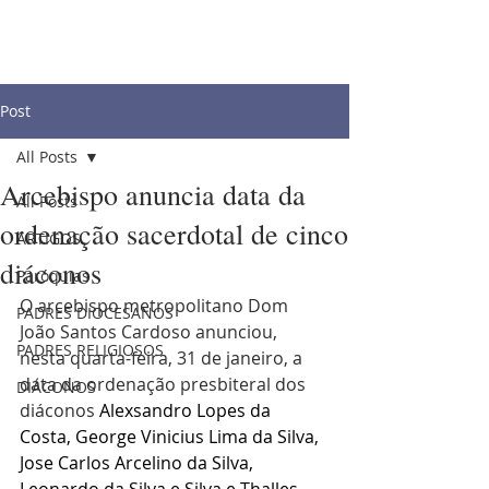
Post
All Posts
Arcebispo anuncia data da
All Posts
ordenação sacerdotal de cinco
ARTIGOS
diáconos
Paróquias
O arcebispo metropolitano Dom 
PADRES DIOCESANOS
João Santos Cardoso anunciou, 
PADRES RELIGIOSOS
nesta quarta-feira, 31 de janeiro, a 
data da ordenação presbiteral dos 
DIÁCONOS
diáconos 
Alexsandro Lopes da 
Costa, George Vinicius Lima da Silva, 
Jose Carlos Arcelino da Silva, 