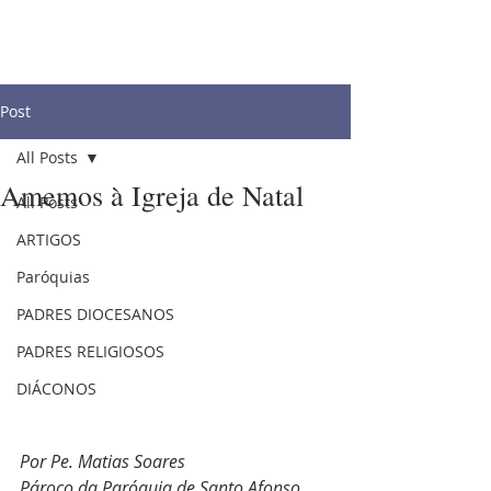
Post
All Posts
Amemos à Igreja de Natal
All Posts
ARTIGOS
Paróquias
PADRES DIOCESANOS
PADRES RELIGIOSOS
DIÁCONOS
Por Pe. Matias Soares
Pároco da Paróquia de Santo Afonso 