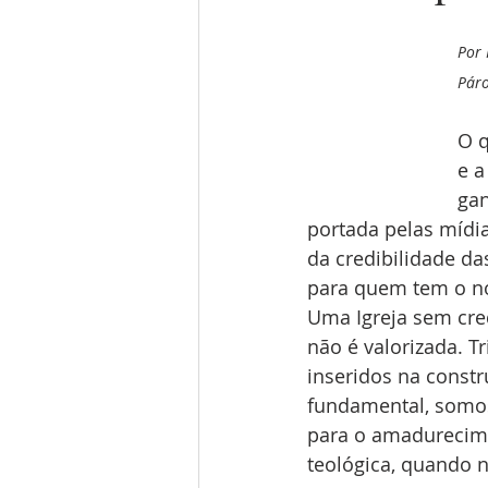
Por 
Páro
O q
e a
gan
portada pelas mídia
da credibilidade d
para quem tem o nob
Uma Igreja sem cred
não é valorizada. Tr
inseridos na constr
fundamental, somos
para o amadurecimen
teológica, quando n