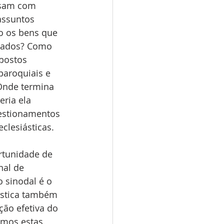
isam com 
assuntos 
o os bens que 
icados? Como 
postos 
aroquiais e 
 Onde termina 
eria ela 
estionamentos 
clesiásticas.
rtunidade de 
nal de 
 sinodal é o 
iástica também 
ão efetiva do 
rmos estas 