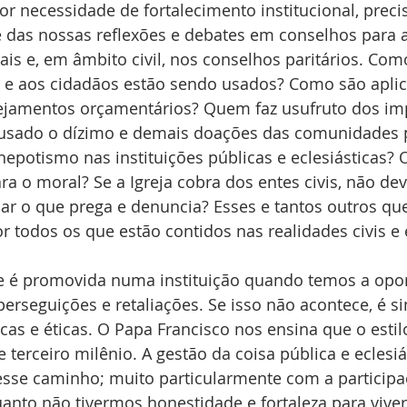
or necessidade de fortalecimento institucional, prec
e das nossas reflexões e debates em conselhos para 
is e, em âmbito civil, nos conselhos paritários. Com
s e aos cidadãos estão sendo usados? Como são apl
jamentos orçamentários? Quem faz usufruto dos im
usado o dízimo e demais doações das comunidades p
nepotismo nas instituições públicas e eclesiásticas?
ra o moral? Se a Igreja cobra dos entes civis, não dev
 o que prega e denuncia? Esses e tantos outros qu
r todos os que estão contidos nas realidades civis e e
e é promovida numa instituição quando temos a opo
erseguições e retaliações. Se isso não acontece, é si
cas e éticas. O Papa Francisco nos ensina que o estilo
te terceiro milênio. A gestão da coisa pública e ecles
esse caminho; muito particularmente com a participaç
anto não tivermos honestidade e fortaleza para vive