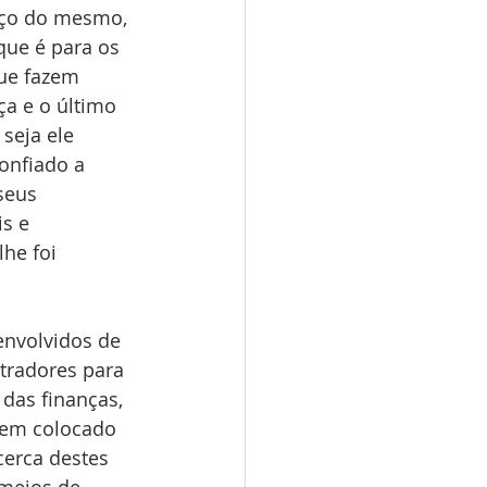
iço do mesmo, 
que é para os 
que fazem 
ça e o último 
seja ele 
confiado a 
seus 
s e 
he foi 
envolvidos de 
tradores para 
das finanças, 
tem colocado 
cerca destes 