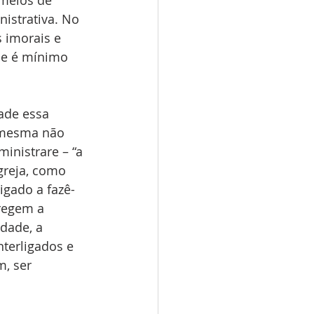
meios de 
istrativa. No 
 imorais e 
ue é mínimo 
ade essa 
 mesma não 
inistrare – “a 
greja, como 
igado a fazê-
 regem a 
dade, a 
nterligados e 
, ser 