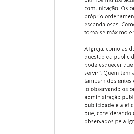
últimos muitos aco
comunicação. Os pr
próprio ordenamento
escandalosas. Como
torna-se máximo e fr
A Igreja, como as d
questão da publici
pode esquecer que a
servir”. Quem tem a
também dos entes co
lo observando os pr
administração públi
publicidade e a efi
que, considerando o
observados pela Ig