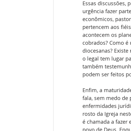
Essas discussões, p
urgência fazer part
econômicos, pastora
pertencem aos fiéi
acontecem os plane
cobrados? Como é 
diocesanas? Existe 
o legal tem lugar pa
também testemunhar
podem ser feitos po
Enfim, a maturidad
fala, sem medo de p
enfermidades jurídi
rosto da Igreja nes
é chamada a fazer 
povo de Deus. Enqu