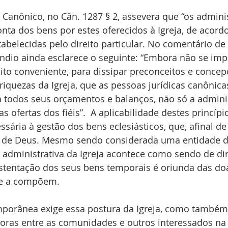
 Canônico, no Cân. 1287 § 2, assevera que “os admini
onta dos bens por estes oferecidos à Igreja, de acord
belecidas pelo direito particular. No comentário de 
ndio ainda esclarece o seguinte: “Embora não se imp
ito conveniente, para dissipar preconceitos e concep
riquezas da Igreja, que as pessoas jurídicas canônic
a todos seus orçamentos e balanços, não só a admini
ofertas dos fiéis”.  A aplicabilidade destes princípio
ária à gestão dos bens eclesiásticos, que, afinal de 
de Deus. Mesmo sendo considerada uma entidade de
 administrativa da Igreja acontece como sendo de dire
ustentação dos seus bens temporais é oriunda das do
que a compõem.
porânea exige essa postura da Igreja, como também
oras entre as comunidades e outros interessados na 