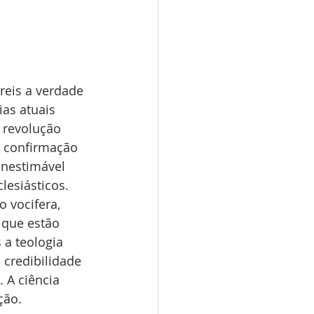
reis a verdade 
ias atuais 
 revolução 
e confirmação 
inestimável 
esiásticos. 
 vocifera, 
 que estão 
a teologia 
credibilidade 
 A ciência 
ção.