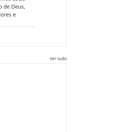
o de Deus, 
ores e 
Ver tudo