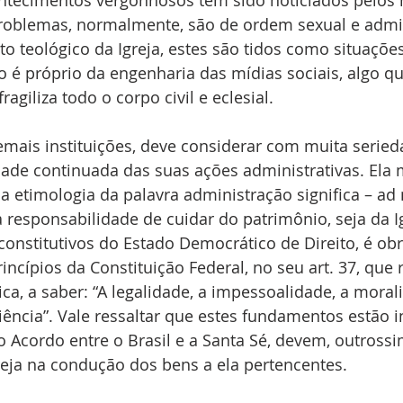
ntecimentos vergonhosos têm sido noticiados pelos 
oblemas, normalmente, são de ordem sexual e admin
 teológico da Igreja, estes são tidos como situações
 é próprio da engenharia das mídias sociais, algo q
agiliza todo o corpo civil e eclesial. 
emais instituições, deve considerar com muita seried
dade continuada das suas ações administrativas. Ela
 etimologia da palavra administração significa – ad m
 responsabilidade de cuidar do patrimônio, seja da I
nstitutivos do Estado Democrático de Direito, é obr
incípios da Constituição Federal, no seu art. 37, que
ca, a saber: “A legalidade, a impessoalidade, a morali
ciência”. Vale ressaltar que estes fundamentos estão i
 Acordo entre o Brasil e a Santa Sé, devem, outrossim
reja na condução dos bens a ela pertencentes.