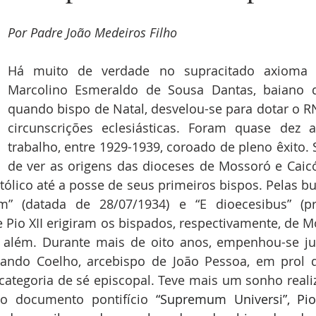
Por Padre João Medeiros Filho
Há muito de verdade no supracitado axioma 
Marcolino Esmeraldo de Sousa Dantas, baiano d
quando bispo de Natal, desvelou-se para dotar o R
circunscrições eclesiásticas. Foram quase dez 
trabalho, entre 1929-1939, coroado de pleno êxito. S
de ver as origens das dioceses de Mossoró e Caicó,
ólico até a posse de seus primeiros bispos. Pelas bul
m” (datada de 28/07/1934) e “E dioecesibus” (p
 e Pio XII erigiram os bispados, respectivamente, de M
 além. Durante mais de oito anos, empenhou-se j
ndo Coelho, arcebispo de João Pessoa, em prol d
ategoria de sé episcopal. Teve mais um sonho reali
o documento pontifício 
“Supremum Universi”, Pio 