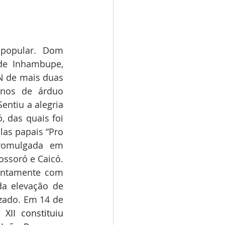
popular. Dom 
e Inhambupe, 
N de mais duas 
anos de árduo 
entiu a alegria 
 das quais foi 
as papais “Pro 
romulgada em 
ossoró e Caicó. 
untamente com 
a elevação de 
zado. Em 14 de 
XII constituiu 