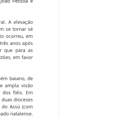
João Pessoa e 
l. A elevação 
m se tornar sé 
to ocorreu, em 
três anos após 
r que para as 
tões, em favor 
ém baiano, de 
e ampla visão 
 dos fiéis. Em 
 duas dioceses 
 do Assú (com 
ado natalense. 