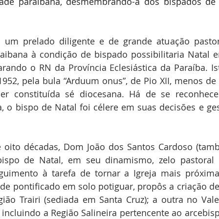
dade paraibana, desmembrando-a dos bispados de 
 um prelado diligente e de grande atuação pastora
aibana à condição de bispado possibilitaria Natal e
rando o RN da Província Eclesiástica da Paraíba. Is
1952, pela bula “Arduum onus”, de Pio XII, menos de 
r constituída sé diocesana. Há de se reconhece
 o bispo de Natal foi célere em suas decisões e ges
e oito décadas, Dom João dos Santos Cardoso (tamb
ebispo de Natal, em seu dinamismo, zelo pastoral 
eguimento à tarefa de tornar a Igreja mais próxima
e pontificado em solo potiguar, propôs a criação de
ão Trairi (sediada em Santa Cruz); a outra no Vale
 incluindo a Região Salineira pertencente ao arcebisp