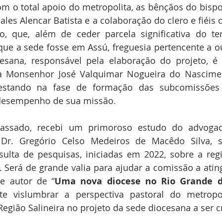
com o total apoio do metropolita, as bênçãos do bisp
les Alencar Batista e a colaboração do clero e fiéis c
, que, além de ceder parcela significativa do terr
 que a sede fosse em Assú, freguesia pertencente a ou
esana, responsável pela elaboração do projeto, é p
a Monsenhor José Valquimar Nogueira do Nascime
estando na fase de formação das subcomissões 
 desempenho de sua missão.
assado, recebi um primoroso estudo do advogad
o, Dr. Gregório Celso Medeiros de Macêdo Silva, s
sulta de pesquisas, iniciadas em 2022, sobre a reg
 Será de grande valia para ajudar a comissão a atingi
re autor de “
Uma nova diocese no Rio Grande 
te vislumbrar a perspectiva pastoral do metropoli
egião Salineira no projeto da sede diocesana a ser c