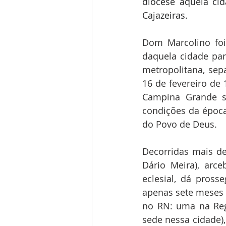
diocese aquela ci
Cajazeiras.
Dom Marcolino foi
daquela cidade par
metropolitana, sepa
16 de fevereiro de 
Campina Grande se
condições da época,
do Povo de Deus.
Decorridas mais d
Dário Meira), arc
eclesial, dá pross
apenas sete meses d
no RN: uma na Regi
sede nessa cidade),