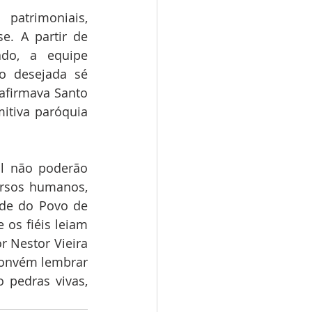
atrimoniais, 
e. A partir de 
do, a equipe 
o desejada sé 
afirmava Santo 
itiva paróquia 
al não poderão 
ursos humanos, 
de do Povo de 
 os fiéis leiam 
 Nestor Vieira 
onvém lembrar 
pedras vivas, 