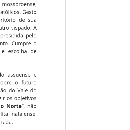
o mossoroense, 
atólicos. Gesto 
itório de sua 
tro bispado. A 
residida pelo 
nto. Cumpre o 
e escolha de 
o assuense e 
obre o futuro 
ião do Vale do 
r os objetivos 
do Norte
”, não 
ta natalense, 
riada.