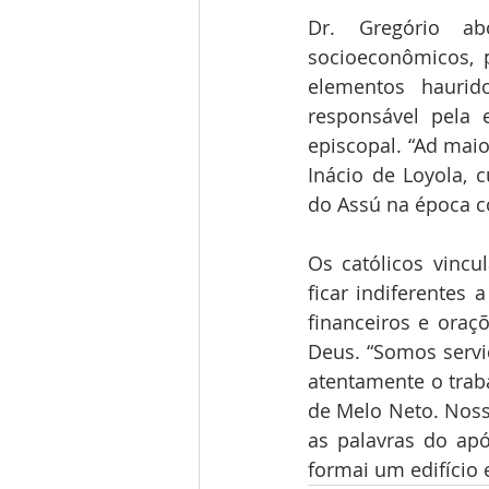
Dr. Gregório abo
socioeconômicos, p
elementos haurid
responsável pela e
episcopal. “Ad maio
Inácio de Loyola, c
do Assú na época co
Os católicos vincu
ficar indiferentes
financeiros e oraç
Deus. “Somos servido
atentamente o traba
de Melo Neto. Nos
as palavras do ap
formai um edifício es