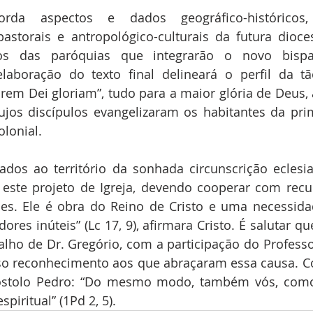
rda aspectos e dados geográfico-históricos, p
astorais e antropológico-culturais da futura dioces
os das paróquias que integrarão o novo bispa
laboração do texto final delineará o perfil da tã
rem Dei gloriam”, tudo para a maior glória de Deus, 
ujos discípulos evangelizaram os habitantes da prim
lonial.
lados ao território da sonhada circunscrição eclesi
 a este projeto de Igreja, devendo cooperar com rec
ões. Ele é obra do Reino de Cristo e uma necessida
res inúteis” (Lc 17, 9), afirmara Cristo. É salutar que
lho de Dr. Gregório, com a participação do Professor
so reconhecimento aos que abraçaram essa causa. C
óstolo Pedro: “Do mesmo modo, também vós, como 
piritual” (1Pd 2, 5).