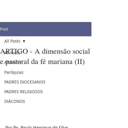
Post
All Posts
ARTIGO - A dimensão social
All Posts
e pastoral da fé mariana (II)
ARTIGOS
Paróquias
PADRES DIOCESANOS
PADRES RELIGIOSOS
DIÁCONOS
Por Pe. Paulo Henrique da Silva