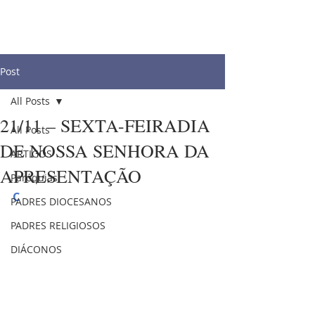
Post
All Posts
21/11 – SEXTA-FEIRADIA
All Posts
DE NOSSA SENHORA DA
ARTIGOS
APRESENTAÇÃO
Paróquias
C
PADRES DIOCESANOS
PADRES RELIGIOSOS
DIÁCONOS