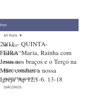
Post
All Posts
20/11 – QUINTA-
All Posts
FEIRA“Maria, Rainha com
ARTIGOS
Jesus nos braços e o Terço na
Paróquias
Mão, conduzi a nossa
PADRES DIOCESANOS
Igreja”Ap 12,1-6. 13-18
PADRES RELIGIOSOS
DIÁCONOS