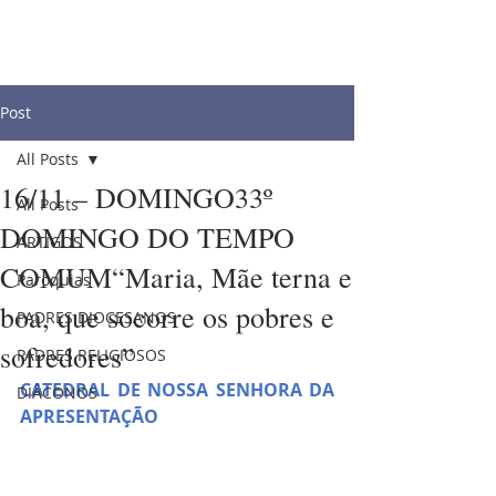
Post
All Posts
16/11 – DOMINGO33º
All Posts
DOMINGO DO TEMPO
ARTIGOS
COMUM“Maria, Mãe terna e
Paróquias
boa, que socorre os pobres e
PADRES DIOCESANOS
sofredores”
PADRES RELIGIOSOS
CATEDRAL DE NOSSA SENHORA DA 
DIÁCONOS
APRESENTAÇÃO