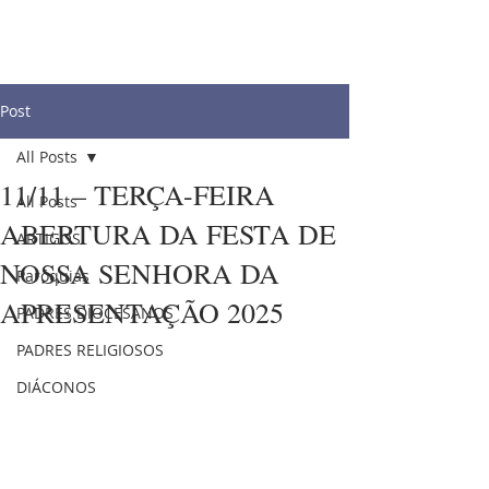
Post
All Posts
11/11 – TERÇA-FEIRA
All Posts
ABERTURA DA FESTA DE
ARTIGOS
NOSSA SENHORA DA
Paróquias
APRESENTAÇÃO 2025
PADRES DIOCESANOS
PADRES RELIGIOSOS
DIÁCONOS