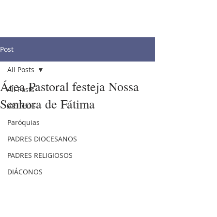
Post
All Posts
Área Pastoral festeja Nossa
All Posts
Senhora de Fátima
ARTIGOS
Paróquias
PADRES DIOCESANOS
PADRES RELIGIOSOS
DIÁCONOS