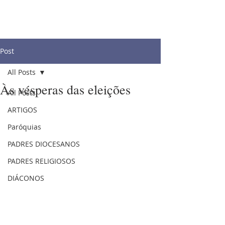
Post
All Posts
Às vésperas das eleições
All Posts
ARTIGOS
Paróquias
PADRES DIOCESANOS
PADRES RELIGIOSOS
DIÁCONOS